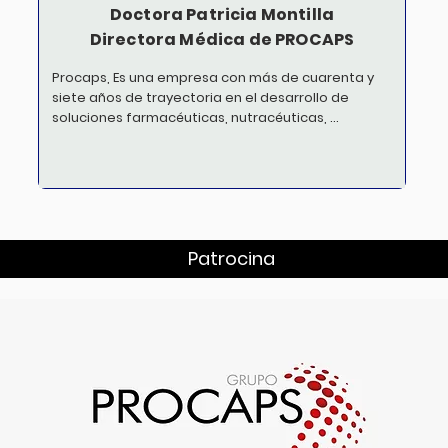
Doctora Patricia Montilla
Directora Médica de PROCAPS
Procaps, Es una empresa con más de cuarenta y 
siete años de trayectoria en el desarrollo de 
soluciones farmacéuticas, nutracéuticas, 
medicamentos e insumos hospitalarios, bajo un 
modelo sostenible que cumplen con los más 
altos estándares de calidad y contribuyen al 
mejoramiento de la salud.
Patrocina