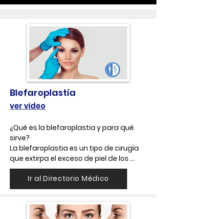
Blefaroplastía
ver video
¿Qué es la blefaroplastia y para qué 
sirve?

La blefaroplastia es un tipo de cirugía 
que extirpa el exceso de piel de los 
párpados. A medida que envejeces, los 
Ir al Directorio Médico
párpados se estiran y los músculos que 
los sostienen se debilitan. En 
consecuencia, se puede acumular un 
exceso de grasa arriba y abajo de los 