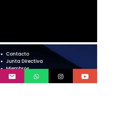
Contacto
Junta Directiva
Miembros
Gestionar Cita
Articulas
Videos
Recomendaciones
👉Contact Center
+507 6575 6493
Escribír
contacto.apcper@gmail.com