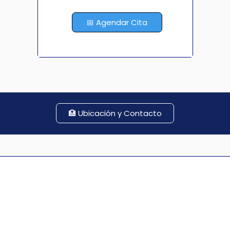
Queremos orientarte, cuidar tu 
📅 Agendar Cita
salud y darte el mejor resultado 
posible. En mí encontrarás un 
profesional que te ayudará a 
potenciar tu belleza y tu salud 
de manera sostenible.
🏥 Ubicación y Contacto