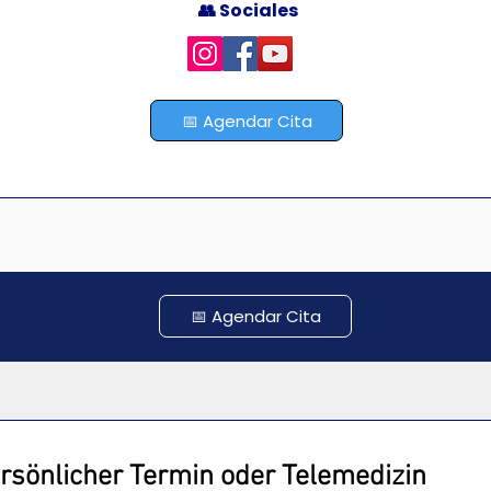
👥 Sociales
📅 Agendar Cita
📅 Agendar Cita
rsönlicher Termin oder Telemedizin