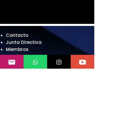
Contacto
Junta Directiva
Miembros
Gestionar Cita
Articulas
Videos
Recomendaciones
👉Contact Center
+507 6575 6493
Escribír
contacto.apcper@gmail.com
Español (Latinoamérica) Panamá -