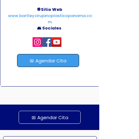
Liposucción 💃

Abdominoplastia 🏋️‍♂️

🌐 Sitio Web
www.bartleycirujanoplasticopanama.co
Lipoescultura 🔥
m
👥 Sociales
📅 Agendar Cita
📅 Agendar Cita