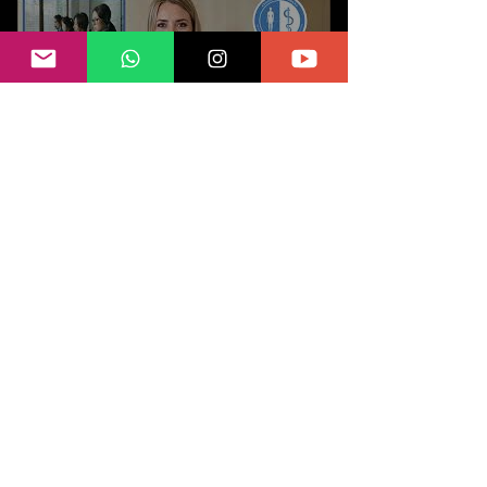
📅Gestionando una cita con un
miembro certificado
Congreso Filacp 2026, Panamá
será la sede del evento