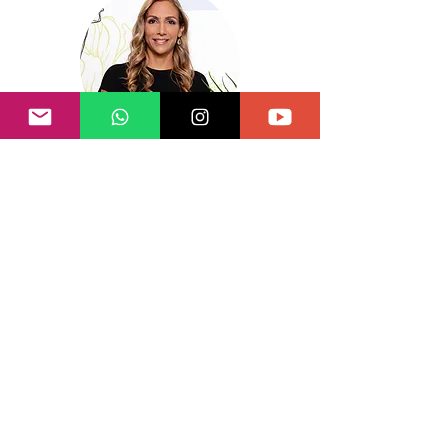
Doctora Jacqueline M. Richa
Ver Perfil y Contactar
Doctora Fanny Rodriguez