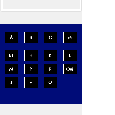
À
B
C
ré
ET
H
K
L
M
P
R
Oui
J
v
O