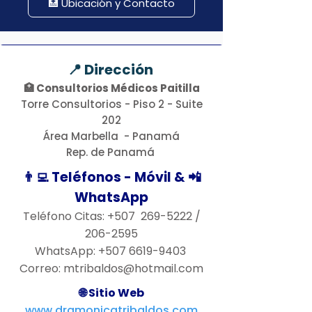
🏥 Ubicación y Contacto
como Jefe Docente en la 
Ciudad De Panamá.

🌍 Ofrece servicios de cirujano 
📍 Dirección
plástico en Panamá a 
🏥
Consultorios Médicos Paitilla
pacientes de todas partes del 
Torre Consultorios - Piso 2 - Suite
mundo.

202
Área Marbella - Panamá
🔍 Algunos de los servicios que 
Rep. de Panamá
ofrece son:

👨‍💻 Teléfonos - Móvil & 📲
WhatsApp
Cirugías de senos:

Teléfono Citas: +507
269-5222
/
Reconstrucción de senos

206-2595
Aumento de senos (implantes 
WhatsApp:
+507 6619-9403
mamarios)

Correo:
mtribaldos@hotmail.com
Levantamiento de senos 
🌐 Sitio Web
(pexia mamaria)

www.dramonicatribaldos.com