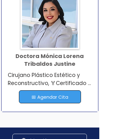
Doctora Mónica Lorena
Tribaldos Justine
Cirujano Plástico Estético y 
Reconstructivo, 🏅Certificado 
por A.P.C.P.E.R.

📅 Agendar Cita
🩺 La doctora Mónica Tribaldos 
es secretaria de la Asociación 
Panameña De Cirugía Plástica 
y se desempeña también 