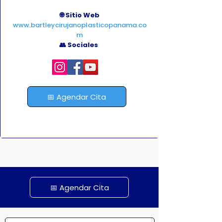
Liposucción 💃

Abdominoplastia 🏋️‍♂️

🌐 Sitio Web
www.bartleycirujanoplasticopanama.co
Lipoescultura 🔥
m
👥 Sociales
📅 Agendar Cita
📅 Agendar Cita