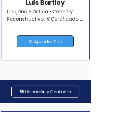
Luis Bartley
Cirujano Plástico Estético y 
Reconstructivo, 🏅Certificado 
por A.P.C.P.E.R.

🔄Cirujano plástico en Panamá 
📅 Agendar Cita
certificado, con amplio 
entrenamiento en Cirugía 
Plástica tanto en 
procedimientos estéticos 
como reconstructivos. 
Proviene de una familia con 
🏥 Ubicación y Contacto
pasión por el arte 🎨, detallista 
y con un gran amor por la 
cirugía plástica y el arte de 
moldear el cuerpo humano. 
Cuenta con un entrenamiento 