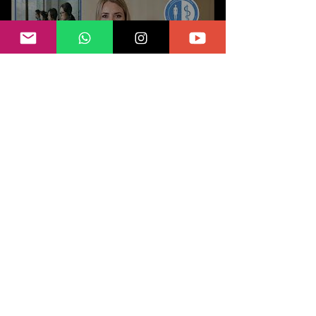
📅Gestionando una cita con un
miembro certificado
Congreso Filacp 2026, Panamá
será la sede del evento