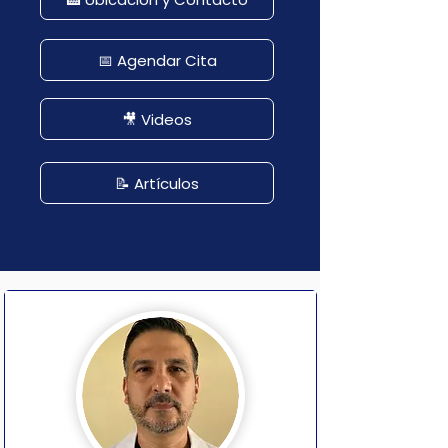
📅 Agendar Cita
🎥 Videos
📝 Artículos