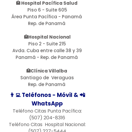
🏥
Hospital Pacífica Salud
excepcionales y seguros, 
Piso 6 - Suite 605
respaldados por años de 
Área Punta Pacífica - Panamá
experiencia y las técnicas más 
Rep. de Panamá
avanzadas en el campo de la 
cirugía plástica.
🏥
Hospital Nacional
Piso 2 - Suite 215
Avda. Cuba entre calle 38 y 39
Panamá - Rep. de Panamá
🏥
Clínica Villalba
Santiago de Veraguas
Rep. de Panamá
👨‍💻 Teléfonos - Móvil & 📲
WhatsApp
Teléfono Citas Punta Pacífica:
(507) 204-8316
Teléfono Citas Hospital Nacional:
(507) 227-5444