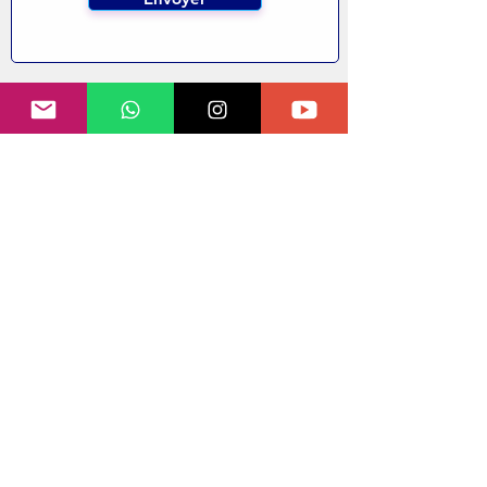
🎥 Videos
Asociación Panameña de Cirugía Plástica
Estética y Reconstructiva
📅Gestionando una cita con un
miembro certificado