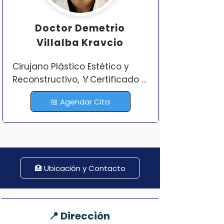
Doctor
Demetrio
Villalba Kravcio
Cirujano Plástico Estético y 
Reconstructivo, 🏅Certificado 
por A.P.C.P.E.R.

📅 Agendar Cita
🌟 Bienvenido 

🏥 Donde la excelencia en 
cirugía plástica, estética y 
🏥 Ubicación y Contacto
reconstructiva se combina 
con la atención personalizada.

🎯 Nuestro compromiso es 
📍 Dirección
proporcionar resultados 