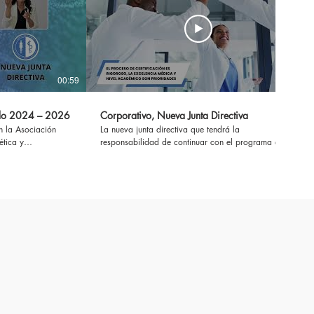
00:59
03:17
íodo 2024 – 2026
Corporativo, Nueva Junta Directiva
iación
La nueva junta directiva que tendrá la
ética y
responsabilidad de continuar con el programa en
misma dará
marcha desde hace muchos años, ha iniciado su
sde hace muchos
mandato, presentamos un breve informe de la
derazgo que
función y actualidad de A.P.C.P.E.R., Más
o mundial para la
información aquí
https://www.asociacionpanamenadecirugiaplastica.com
decirugiaplastica.com
#cirugiaplasticapanama #cirugiaestetica
stetica
#turismomedico #salud
k #belleza