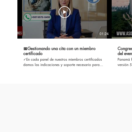
01:24
📅Gestionando una cita con un miembro
Congres
certificado
del even
✓En cada panel de nuestros miembros certificados
Panamá h
damos las indicaciones y soporte necesario para
versión 
gestionar su cita, ✓más información ingrese al
eventos 
directorio aquí
del mund
https://www.asociacionpanamenadecirugiaplastica.com/directorio-
https://
medicos-miembros #cirugiaplastica #cirugiaestetica
#cirugia
#plasticayestetica
#congre