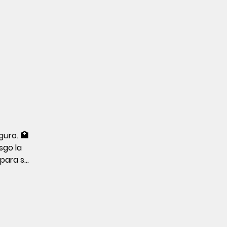
uro. 🏥 
go la 
para su 