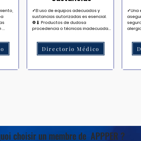
iento, 
✓El uso de equipos adecuados y 
✓Una e
a 
sustancias autorizadas es esencial. 
asegur
as 
⚙️💉 Productos de dudosa 
seguro 
 
procedencia o técnicas inadecuadas 
alergi
pueden causar complicaciones 
profes
graves. La seguridad depende de la 
minimi
calidad de lo que se aplica.
aplica
co
Directorio Médico
D
uoi choisir un membre de APPPER ?