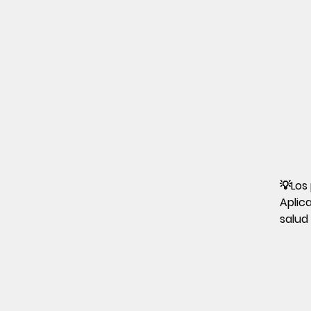
💡Los
Aplic
salud 
segur