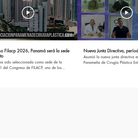
03:18
o Filacp 2026, Panamá será la sede
Nueva Junta Directiva, per
to
Asumió la nueva junta directiva en la Asoc
a sido seleccionada como sede de la
Panameña de Cirugía Plástica Est
51 del Congreso de FILACP, uno de los
Reconstructiva, A.P.C.P.E.R., la 
médicos de la especialidad, más grandes
continuación al plan trazado de
o, será en el 2026… más información
años con el fin de sostener el li
www.asociacionpanamenadecirugiaplastica.com
convierten a Panamá en un destin
plasticapanama #cirugiaplastica #panama
especialidad… más información
somedico
https://www.asociacionpanamena
#cirugiaplasticapanama #cirugiae
#cirugiaplastica #estetica #esteti