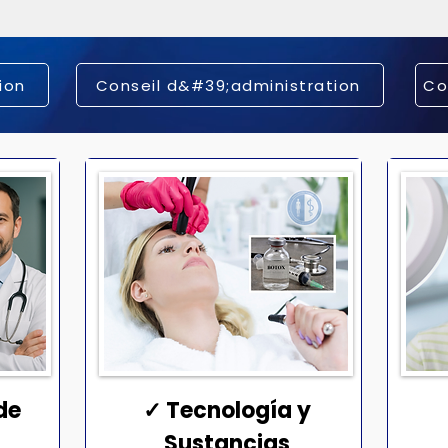
ion
Conseil d&#39;administration
Co
de
✓ Tecnología y
Sustancias