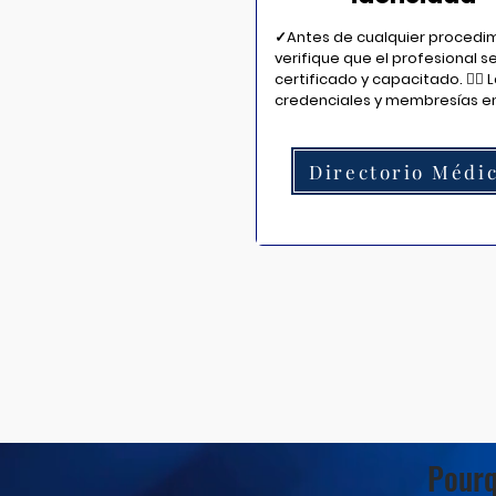
✓Antes de cualquier procedim
verifique que el profesional se
certificado y capacitado. 👨‍⚕️ L
credenciales y membresías en
asociaciones reconocidas 
garantizan experiencia y 
cumplimiento de normas de 
Directorio Médi
seguridad.
Pourq