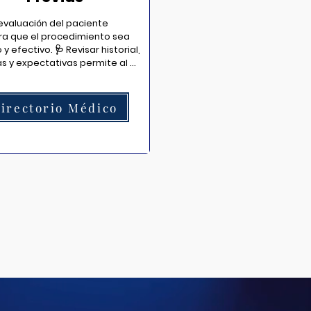
valuación del paciente 
a que el procedimiento sea 
y efectivo. 🩺 Revisar historial, 
as y expectativas permite al 
ional adaptar la técnica y 
zar riesgos antes de cualquier 
ción.
irectorio Médico